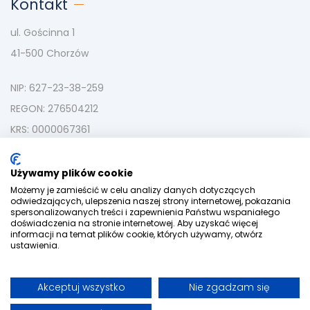
Kontakt
ul. Gościnna 1
41-500 Chorzów
NIP: 627-23-38-259
REGON: 276504212
KRS: 0000067361
tel:
+48 535-180-733
mail:
kontakt@strefazamieszkania.pl
Używamy plików cookie
Możemy je zamieścić w celu analizy danych dotyczących
odwiedzających, ulepszenia naszej strony internetowej, pokazania
spersonalizowanych treści i zapewnienia Państwu wspaniałego
doświadczenia na stronie internetowej. Aby uzyskać więcej
informacji na temat plików cookie, których używamy, otwórz
ustawienia.
Akceptuj wszystko
Nie zgadzam się
2021 © Wszelkie Prawa Zastrzeżone -
STOFARB