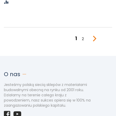
PORÓWNAJ
S
Aktualnie
1
Strona
2
Strona
Następne
czytasz
stronę
O nas
Jesteśmy polską siecią sklepów z materiałami
budowalnymi obecną na rynku od 2001 roku.
Działamy na terenie całego kraju z
powodzeniem, nasz sukces opiera się w 100% na
zaangażowaniu polskiego kapitału.