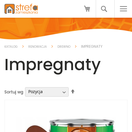
Przejdź
Mój koszyk
do
Search
treści
IMPREGNATY
KATALOG
RENOWACJA
DREWNO
Impregnaty
Ustaw
Sortuj wg
kierunek
malejący