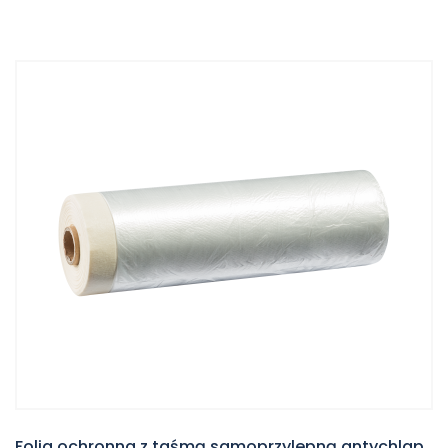
Folia ochronna z taśmą samoprzylepną antychlap