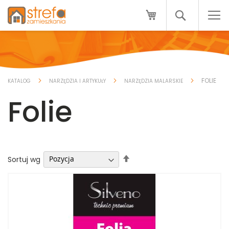
Przejdź
Mój koszyk
do
Search
treści
FOLIE
KATALOG
NARZĘDZIA I ARTYKUŁY
NARZĘDZIA MALARSKIE
Folie
Ustaw
Sortuj wg
kierunek
malejący