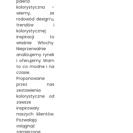
paleta
kolorystyczna -
wiemy, że
rodowód design’u,
trendów i
kolorystycznej
inspiracji to
właśnie Włochy.
Nieprzerwalnie
analizujemy rynek
i oferujemy Wam
to co modne i na
czasie.
Proponowane
przez nas
zestawienia
kolorystyczne od
zawsze
inspirowały
naszych klientów.
Pozwalają
osiągnąć
zamierzone