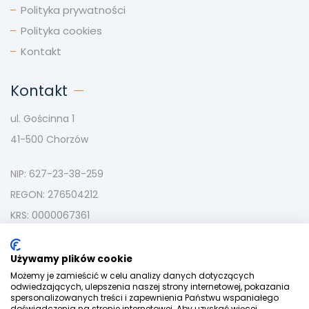
Polityka prywatności
Polityka cookies
Kontakt
Kontakt
ul. Gościnna 1
41-500 Chorzów
NIP: 627-23-38-259
REGON: 276504212
KRS: 0000067361
tel:
+48 535-180-733
mail:
kontakt@strefazamieszkania.pl
Używamy plików cookie
Możemy je zamieścić w celu analizy danych dotyczących
odwiedzających, ulepszenia naszej strony internetowej, pokazania
spersonalizowanych treści i zapewnienia Państwu wspaniałego
doświadczenia na stronie internetowej. Aby uzyskać więcej