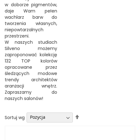
w doborze pigmentów,
daje Wam pełen
wachlarz barw do
tworzenia własnych,
niepowtarzalnych
przestrzeni.
W naszych studiach
Silveno możemy
zaproponować kolekcję
132 TOP kolorów
opracowane przez
śledzących modowe
trendy architektów
aranżacji wnętrz.
Zapraszamy do
naszych salonów!
Ustaw
Sortuj wg
kierunek
malejący