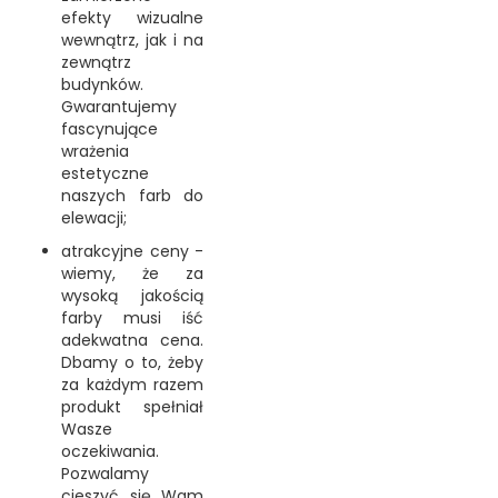
efekty wizualne
wewnątrz, jak i na
zewnątrz
budynków.
Gwarantujemy
fascynujące
wrażenia
estetyczne
naszych farb do
elewacji;
atrakcyjne ceny -
wiemy, że za
wysoką jakością
farby musi iść
adekwatna cena.
Dbamy o to, żeby
za każdym razem
produkt spełniał
Wasze
oczekiwania.
Pozwalamy
cieszyć się Wam