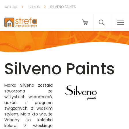
Przejdź
SILVENO PAINTS
KATALOG
BRANDS
do
treści
Mój koszyk
Search
Silveno Paints
Marka Silveno została
stworzona ze
wszystkich wspomnień,
uczuć i pragnień
związanych z włoskim
stylem. Mało kto wie, że
Włochy to kolebka
koloru. Z włoskiego