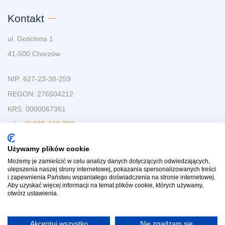
Kontakt
ul. Gościnna 1
41-500 Chorzów
NIP: 627-23-38-259
REGON: 276504212
KRS: 0000067361
tel:
+48 535-180-733
mail:
kontakt@strefazamieszkania.pl
Używamy plików cookie
Możemy je zamieścić w celu analizy danych dotyczących odwiedzających,
ulepszenia naszej strony internetowej, pokazania spersonalizowanych treści
i zapewnienia Państwu wspaniałego doświadczenia na stronie internetowej.
Aby uzyskać więcej informacji na temat plików cookie, których używamy,
otwórz ustawienia.
Akceptuj wszystko
Nie zgadzam się