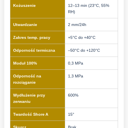
Kożuszenie
12–13 min (23°C, 55%
RH)
Utwardzanie
2 mm/24h
Zakres temp. pracy
+5°C do +40°C
Odporność termiczna
–50°C do +120°C
Moduł 100%
0,3 MPa
Odporność na
1,3 MPa
rozciąganie
Wydłużenie przy
600%
zerwaniu
Twardość Shore A
15°
Skurcz
Brak