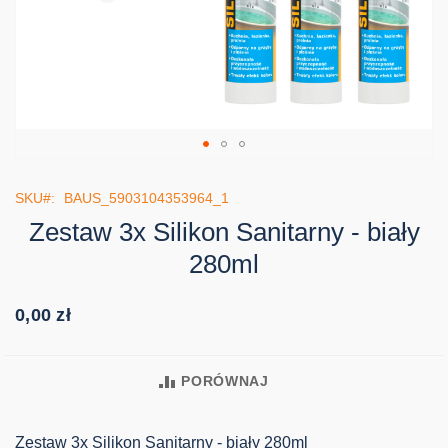
Przejdź
na
SKU
BAUS_5903104353964_1
początek
Zestaw 3x Silikon Sanitarny - biały
galerii
280ml
0,00 zł
PORÓWNAJ
Zestaw 3x Silikon Sanitarny - biały 280ml